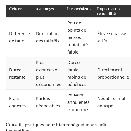
Critère
Avantages
Inconvénients
Impact sur la
rentabilité
Peu de
points de
Différence
Diminution
Élevé si baisse
baisse,
de taux
des intérêts
≥ 1%
rentabilité
faible
Plus
Durée
Durée
d’années =
faible,
Directement
restante
plus
moins de
proportionnelle
d’économies
bénéfices
Peuvent
Frais
Parfois
Négatif si mal
annuler les
annexes
négociables
anticipé
économies
Conseils pratiques pour bien renégocier son prêt
immobilier