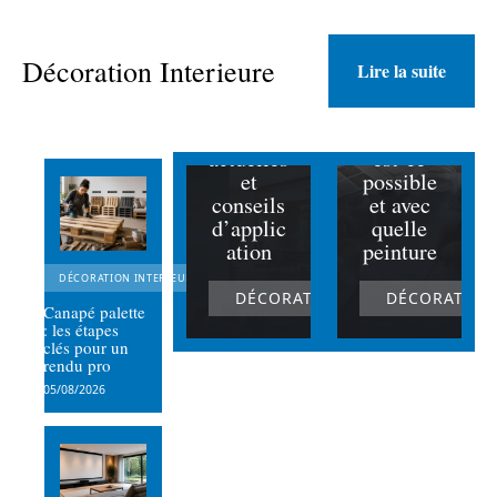
Peinture
intérieur
e en
Décoration Interieure
Lire la suite
couleur :
Peindre
tendance
du
s
marbre :
actuelles
est-ce
et
possible
conseils
et avec
d’applic
quelle
ation
peinture
DÉCORATION INTERIEURE
DÉCORATION INTERIEURE
DÉCORATION
Canapé palette
: les étapes
clés pour un
rendu pro
05/08/2026