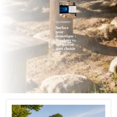
EQUIPEMENT
Surface
pour
domotique :
Windows vs
navigateur
quoi choisir