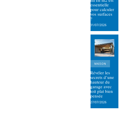
ml en m2 est
essentielle
pour calculer
vos surfaces
?
31/07/2026
MAISON
Révéler les
secrets d’une
hauteur du
garage avec
toit plat bien
pensée
27/07/2026