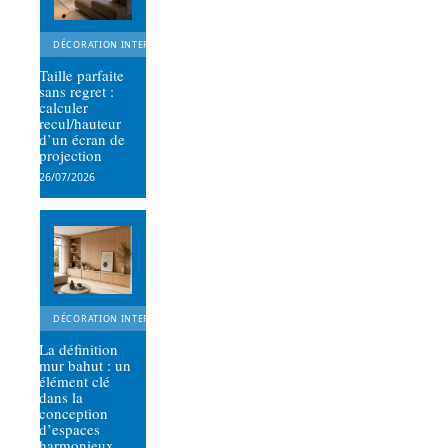
DÉCORATION INTERIEURE
Taille parfaite
sans regret :
calculer
recul/hauteur
d’un écran de
projection
26/07/2026
DÉCORATION INTERIEURE
La définition
mur bahut : un
élément clé
dans la
conception
d’espaces
harmonieux