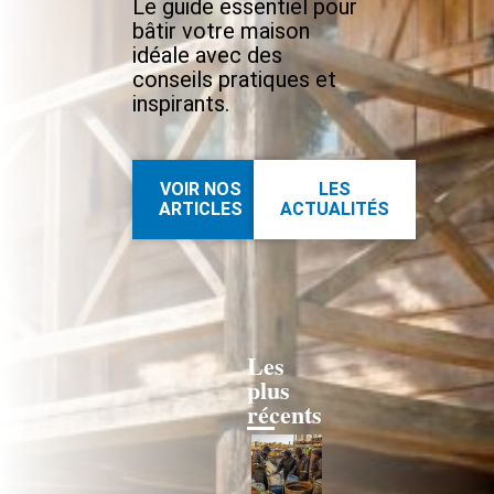
Le guide essentiel pour
bâtir votre maison
idéale avec des
conseils pratiques et
inspirants.
VOIR NOS
LES
ARTICLES
ACTUALITÉS
Les
plus
récents