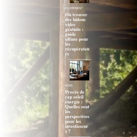
EQUIPEMENT
Où trouver
des bidons
vides
gratuits :
guide
ultime pour
les
récupérateu
rs
NEWS
Procès de
cap soleil
énergie :
Quelles sont
les
perspectives
pour les
investisseur
s ?