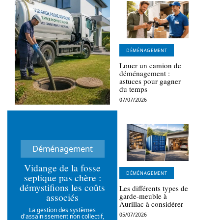
DÉMÉNAGEMENT
Louer un camion de
déménagement :
astuces pour gagner
du temps
07/07/2026
Déménagement
Vidange de la fosse
DÉMÉNAGEMENT
septique pas chère :
démystifions les coûts
Les différents types de
associés
garde-meuble à
Aurillac à considérer
La gestion des systèmes
05/07/2026
d'assainissement non collectif,