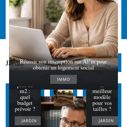
Compar
atif des
Escabea
Réussir son inscription sur Al’in pour
Jardin
Lire la suite
terrasses
u de
obtenir un logement social
en
jardin :
résine et
quel est
IMMO
prix au
le
m2 :
meilleur
quel
modèle
budget
pour vos
prévoir ?
tailles ?
JARDIN
JARDIN
JARDIN
Découvrez
comment