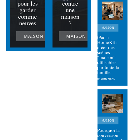
pour les
contre
garder
une
comme
maison
neuves
?
MAISON
MAISON
MAISON
iPad +
HomeKit :
créer des
scènes
“maison”
utilisables
par toute la
famille
01/08/2026
MAISON
Pourquoi la
conversion