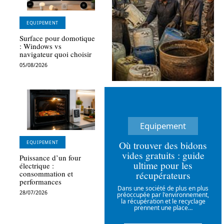
EQUIPEMENT
Surface pour domotique
: Windows vs
navigateur quoi choisir
05/08/2026
Equipement
Où trouver des bidons
EQUIPEMENT
vides gratuits : guide
Puissance d’un four
ultime pour les
électrique :
récupérateurs
consommation et
performances
Dans une société de plus en plus
28/07/2026
préoccupée par l'environnement,
la récupération et le recyclage
prennent une place
…