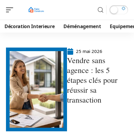
Décoration Interieure
Déménagement
Equipeme
25 mai 2026
Vendre sans
agence : les 5
étapes clés pour
réussir sa
transaction