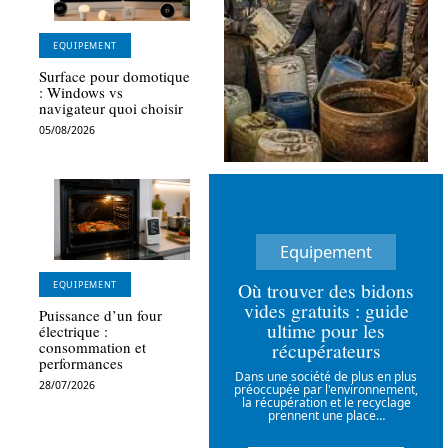
EQUIPEMENT
Surface pour domotique
: Windows vs
navigateur quoi choisir
05/08/2026
Equipement
Où trouver des bidons
EQUIPEMENT
vides gratuits : guide
Puissance d’un four
ultime pour les
électrique :
récupérateurs
consommation et
performances
Dans une société de plus en plus
28/07/2026
préoccupée par l'environnement,
la récupération et le recyclage
prennent une place
…