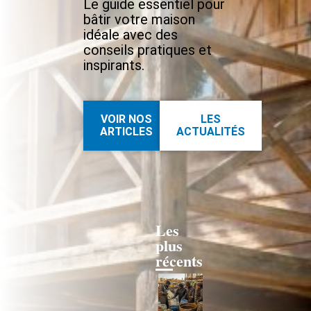
Le guide essentiel pour
bâtir votre maison
idéale avec des
conseils pratiques et
inspirants.
VOIR NOS
LES
ARTICLES
ACTUALITÉS
Les
plus
récents