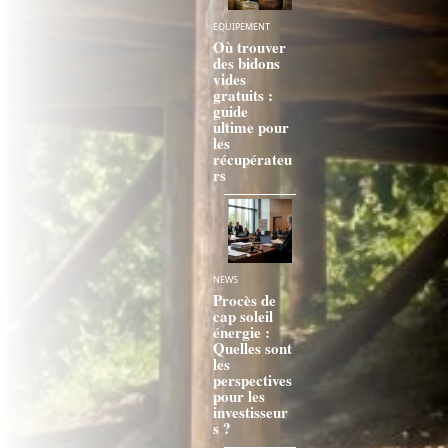
EQUIPEMENT
Où trouver
des bidons
vides
gratuits :
guide
ultime pour
les
récupérateu
rs
NEWS
Procès de
cap soleil
énergie :
Quelles sont
les
perspectives
pour les
investisseur
s ?