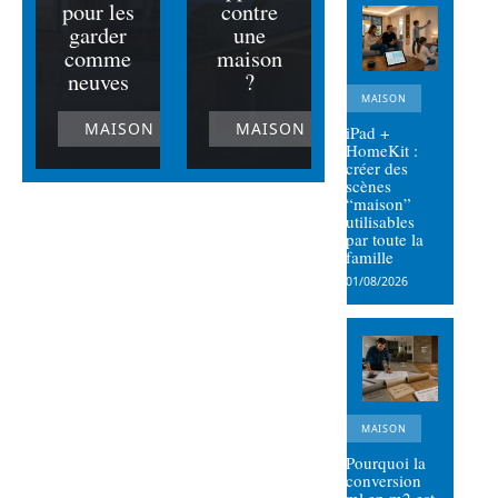
pour les
contre
garder
une
comme
maison
neuves
?
MAISON
MAISON
MAISON
iPad +
HomeKit :
créer des
scènes
“maison”
utilisables
par toute la
famille
01/08/2026
MAISON
Pourquoi la
conversion