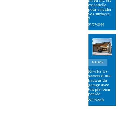
ml en m2 est
essentielle
pour calculer
vos surfaces
?
31/07/2026
MAISON
Révéler les
secrets d’une
hauteur du
garage avec
toit plat bien
pensée
27/07/2026