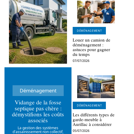
DÉMÉNAGEMENT
Louer un camion de
déménagement :
astuces pour gagner
du temps
07/07/2026
Déménagement
Vidange de la fosse
DÉMÉNAGEMENT
septique pas chère :
démystifions les coûts
Les différents types de
associés
garde-meuble à
Aurillac à considérer
La gestion des systèmes
05/07/2026
d'assainissement non collectif,