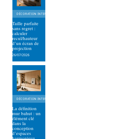
DÉCORATION INTERIEURE
Taille parfaite
sans regret :
calculer
recul/hauteur
d’un écran de
projection
26/07/2026
DÉCORATION INTERIEURE
La définition
mur bahut : un
élément clé
dans la
conception
d’espaces
harmonieux