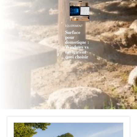
EQUIPEMENT
Surface
pour
domotique :
Windows vs
navigateur
quoi choisir