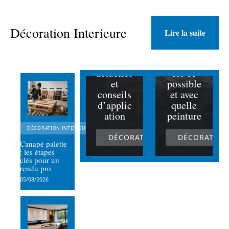
Peinture
intérieur
e en
Décoration Interieure
Lire la suite
couleur :
Peindre
tendance
du
s
marbre :
actuelles
est-ce
et
possible
conseils
et avec
d’applic
quelle
ation
peinture
DÉCORATION INTERIEURE
DÉCORATION INTERIEURE
DÉCORATION
Canapé palette
: les étapes
clés pour un
rendu pro
05/08/2026