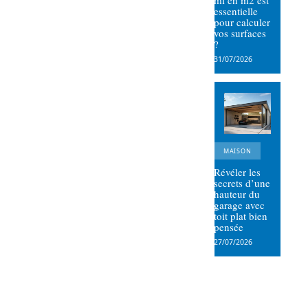
ml en m2 est
essentielle
pour calculer
vos surfaces
?
31/07/2026
MAISON
Révéler les
secrets d’une
hauteur du
garage avec
toit plat bien
pensée
27/07/2026