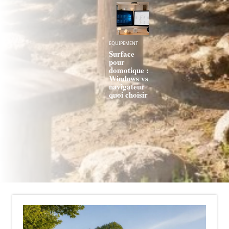
EQUIPEMENT
Surface
pour
domotique :
Windows vs
navigateur
quoi choisir