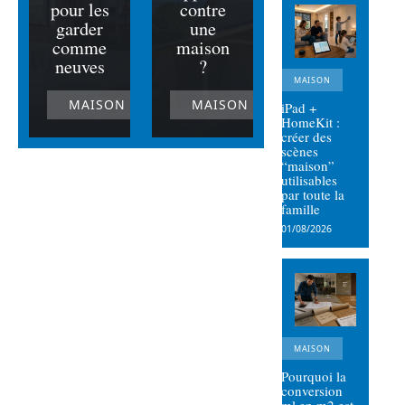
pour les
contre
garder
une
comme
maison
neuves
?
MAISON
MAISON
MAISON
iPad +
HomeKit :
créer des
scènes
“maison”
utilisables
par toute la
famille
01/08/2026
MAISON
Pourquoi la
conversion