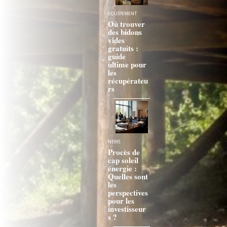
EQUIPEMENT
Où trouver
des bidons
vides
gratuits :
guide
ultime pour
les
récupérateu
rs
NEWS
Procès de
cap soleil
énergie :
Quelles sont
les
perspectives
pour les
investisseur
s ?