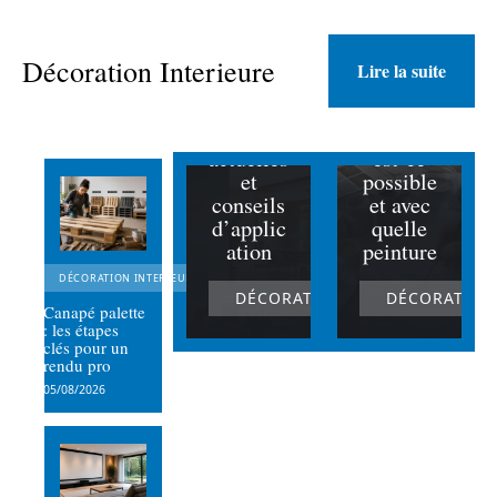
Peinture
intérieur
e en
Décoration Interieure
Lire la suite
couleur :
Peindre
tendance
du
s
marbre :
actuelles
est-ce
et
possible
conseils
et avec
d’applic
quelle
ation
peinture
DÉCORATION INTERIEURE
DÉCORATION INTERIEURE
DÉCORATION
Canapé palette
: les étapes
clés pour un
rendu pro
05/08/2026