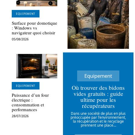
EQUIPEMENT
Surface pour domotique
: Windows vs
navigateur quoi choisir
05/08/2026
Equipement
Où trouver des bidons
EQUIPEMENT
vides gratuits : guide
Puissance d’un four
ultime pour les
électrique :
récupérateurs
consommation et
performances
Dans une société de plus en plus
28/07/2026
préoccupée par l'environnement,
la récupération et le recyclage
prennent une place
…