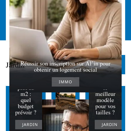
Compar
atif des
Escabea
Réussir son inscription sur Al’in pour
Jardin
Lire la suite
terrasses
u de
obtenir un logement social
en
jardin :
résine et
quel est
IMMO
prix au
le
m2 :
meilleur
quel
modèle
budget
pour vos
prévoir ?
tailles ?
JARDIN
JARDIN
JARDIN
Découvrez
comment