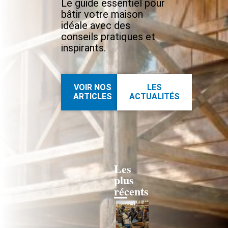
Le guide essentiel pour
bâtir votre maison
idéale avec des
conseils pratiques et
inspirants.
VOIR NOS
LES
ARTICLES
ACTUALITÉS
Les
plus
récents