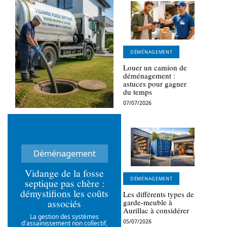
DÉMÉNAGEMENT
Louer un camion de
déménagement :
astuces pour gagner
du temps
07/07/2026
Déménagement
Vidange de la fosse
DÉMÉNAGEMENT
septique pas chère :
démystifions les coûts
Les différents types de
associés
garde-meuble à
Aurillac à considérer
La gestion des systèmes
05/07/2026
d'assainissement non collectif,