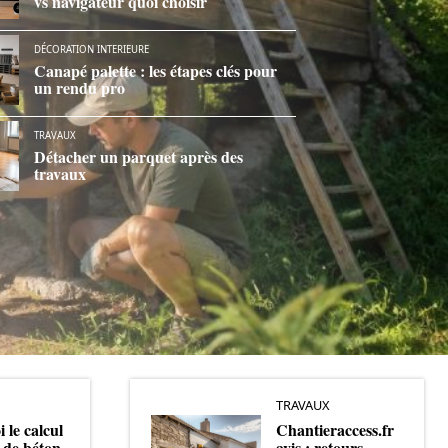
vs navigateur quoi choisir
DÉCORATION INTERIEURE
Canapé palette : les étapes clés pour
un rendu pro
TRAVAUX
Détacher un parquet après des
travaux
TRAVAUX
 le calcul
Chantieraccess.fr
 de béton
avis : retours