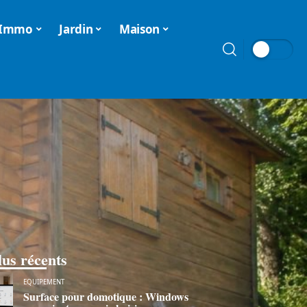
Immo
Jardin
Maison
lus récents
EQUIPEMENT
Surface pour domotique : Windows