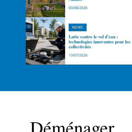
03/08/2026
NEWS
Lutte contre le vol d’eau :
technologies innovantes pour les
collectivités
13/07/2026
Déménager