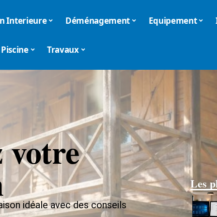
n Interieure
Déménagement
Equipement
Piscine
Travaux
 votre
n
Les p
aison idéale avec des conseils