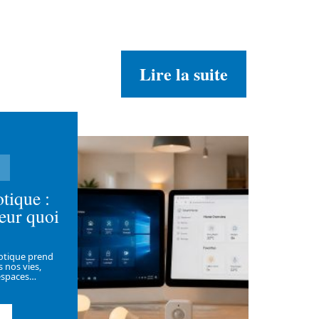
Lire la suite
tique :
eur quoi
otique prend
 nos vies,
espaces
…