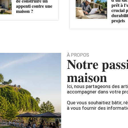
de construire un
prêt à l’
appenti contre une
crucial 
maison ?
durabili
projets
À PROPOS
Notre pass
maison
Ici, nous partageons des art
accompagner dans votre pro
Que vous souhaitiez bâtir, r
à vous fournir des informati