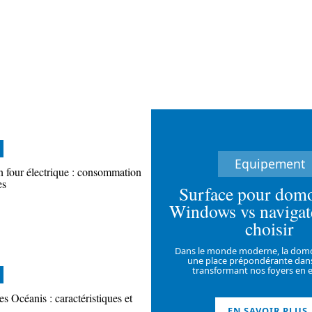
Equipement
n four électrique : consommation
es
Surface pour domo
Windows vs navigat
choisir
Dans le monde moderne, la dom
une place prépondérante dans
transformant nos foyers en 
es Océanis : caractéristiques et
EN SAVOIR PLUS