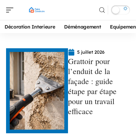
Décoration Interieure
Déménagement
Equipemen
5 juillet 2026
Grattoir pour
l’enduit de la
façade : guide
étape par étape
pour un travail
efficace