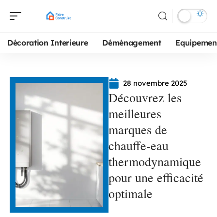
Décoration Interieure
Déménagement
Equipemen
28 novembre 2025
Découvrez les
meilleures
marques de
chauffe-eau
thermodynamique
pour une efficacité
optimale