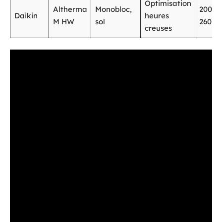
Optimisation
Altherma
Monobloc,
200 o
Daikin
heures
M HW
sol
260
creuses