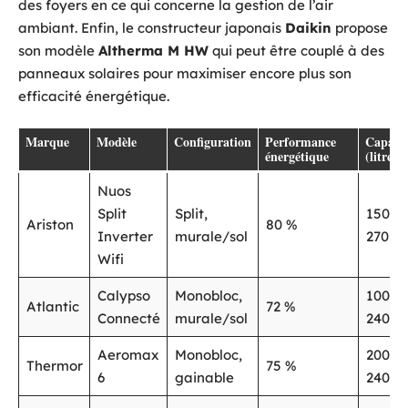
des foyers en ce qui concerne la gestion de l’air
ambiant. Enfin, le constructeur japonais
Daikin
propose
son modèle
Altherma M HW
qui peut être couplé à des
panneaux solaires pour maximiser encore plus son
efficacité énergétique.
Marque
Modèle
Configuration
Performance
Capacit
énergétique
(litres)
Nuos
Split
Split,
150 à
Ariston
80 %
Inverter
murale/sol
270
Wifi
Calypso
Monobloc,
100 à
Atlantic
72 %
Connecté
murale/sol
240
Aeromax
Monobloc,
200 o
Thermor
75 %
6
gainable
240