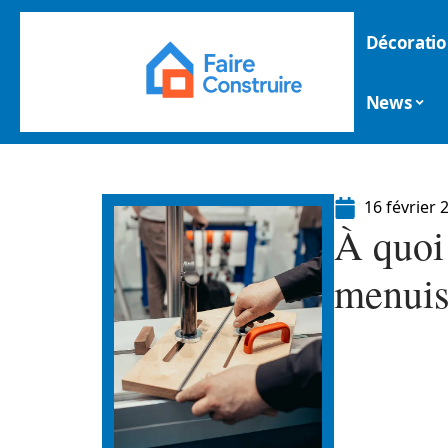
Décoratio
News
16 février 
À quoi
menuis