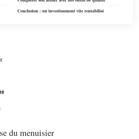
Conclusion : un investissement vite rentabilisé
er
té
é
sse du menuisier